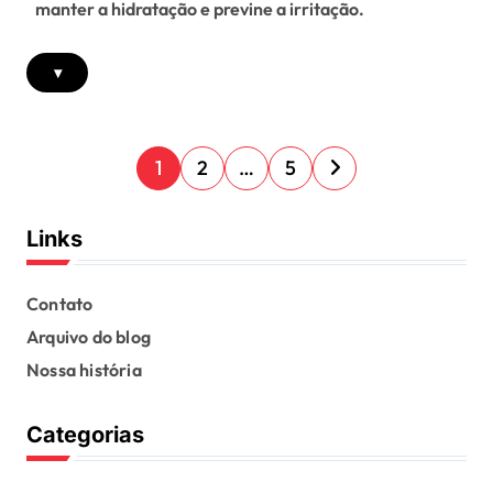
manter a hidratação e previne a irritação.
▾
P
1
2
…
5
o
s
Links
t
s
Contato
Arquivo do blog
p
Nossa história
a
g
Categorias
i
n