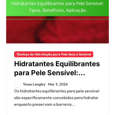
Técnicas de Hidratação para Pele Seca e Sensível
Hidratantes Equilibrantes
para Pele Sensível:
Tipos, Benefícios,
Tessa Langley
Mar 3, 2026
Aplicação
Os hidratantes equilibrantes para pele sensível
são especificamente concebidos para hidratar
enquanto preservam a barreira...