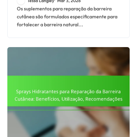
Tessa Langley
Mar 3, 2026
Benefícios,
Os suplementos para reparação da barreira
cutânea são formulados especificamente para
Recomendações
fortalecer a barreira natural...