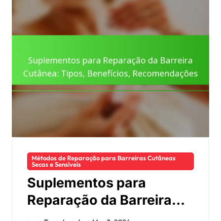
Métodos de Reparação para Barreiras Cutâneas
Secas e Sensíveis
Suplementos para
Reparação da Barreira
Cutânea: Tipos,