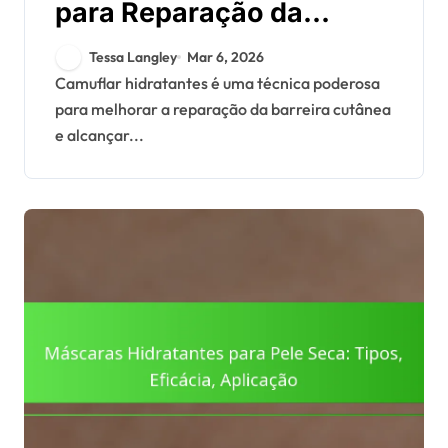
para Reparação da
Barreira Cutânea:
Tessa Langley
Mar 6, 2026
Técnicas, Benefícios,
Camuflar hidratantes é uma técnica poderosa
para melhorar a reparação da barreira cutânea
Produtos
e alcançar...