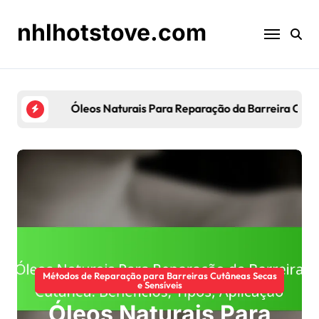
Skip
to
nhlhotstove.com
content
Óleos Naturais Para Reparação da Barreira Cutâne
Métodos de Reparação para Barreiras Cutâneas Secas
e Sensíveis
Óleos Naturais Para