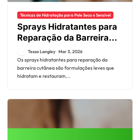
Técnicas de Hidratação para Pele Seca e Sensível
Sprays Hidratantes para
Reparação da Barreira
Cutânea: Benefícios,
Tessa Langley
Mar 3, 2026
Utilização,
Os sprays hidratantes para reparação da
barreira cutânea são formulações leves que
Recomendações
hidratam e restauram...