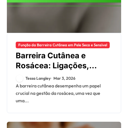
Função da Barreira Cutânea em Pele Seca e Sensível
Barreira Cutânea e
Rosácea: Ligações,
Sintomas, Gestão
Tessa Langley
Mar 3, 2026
A barreira cutânea desempenha um papel
crucial na gestão da rosácea, uma vez que
uma...