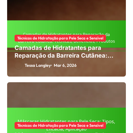
Técnicas de Hidratação para Pele Seca e Sensível
Camadas de Hidratantes para
Reparação da Barreira Cutânea:
Técnicas, Benefícios, Produtos
Tessa Langley
Mar 6, 2026
Técnicas de Hidratação para Pele Seca e Sensível