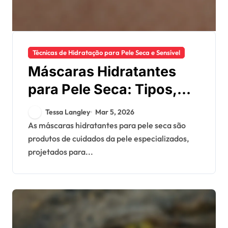
Técnicas de Hidratação para Pele Seca e Sensível
Máscaras Hidratantes
para Pele Seca: Tipos,
Eficácia, Aplicação
Tessa Langley
Mar 5, 2026
As máscaras hidratantes para pele seca são
produtos de cuidados da pele especializados,
projetados para...