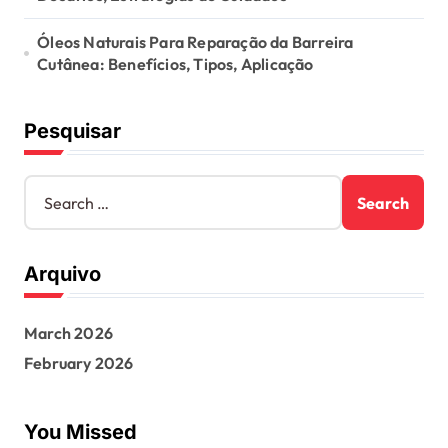
Óleos Naturais Para Reparação da Barreira
Cutânea: Benefícios, Tipos, Aplicação
Pesquisar
S
e
a
r
Arquivo
c
h
f
March 2026
o
r
February 2026
:
You Missed